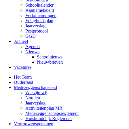
Schoolkalender
Aannamebeleid
Verlof aanvragen
Veiligheidsplan
Jaarverslag
Pestprotocol
GGD
Actueel
Agenda
Nieuws
Schoolnieuws
Nieuwbrieven
Vacatures
Het Team
Ouderraad
Medezeggenschapsraad
Wie zijn wij
Notulen
Jaarverslag
Activiteitenplan MR
Medezeggenschapsreglement
Huishoudelijk Reglement
Vertrouwenspersonen