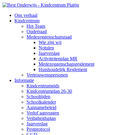
Ons verhaal
Kindcentrum
Het Team
Ouderraad
Medezeggenschapsraad
Wie zijn wij
Notulen
Jaarverslag
Activiteitenplan MR
Medezeggenschapsreglement
Huishoudelijk Reglement
Vertrouwenspersonen
Informatie
Kindcentrumgids
Kindcentrumplan 26-30
Schooltijden
Schoolkalender
Aannamebeleid
Verlof aanvragen
Veiligheidsplan
Jaarverslag
Pestprotocol
GGD