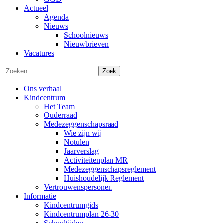
Actueel
Agenda
Nieuws
Schoolnieuws
Nieuwbrieven
Vacatures
Zoek
Ons verhaal
Kindcentrum
Het Team
Ouderraad
Medezeggenschapsraad
Wie zijn wij
Notulen
Jaarverslag
Activiteitenplan MR
Medezeggenschapsreglement
Huishoudelijk Reglement
Vertrouwenspersonen
Informatie
Kindcentrumgids
Kindcentrumplan 26-30
Schooltijden