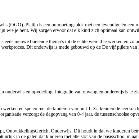
js (OGO). Platijn is een ontmoetingsplek met een levendige én een rust
ijn wie je bent. Wij zorgen ervoor dat elk kind zich optimaal kan ont
teeds nieuwe boeiende thema’s uit de echte wereld te werken en zo onts
et werkproces. Dit onderwijs is mede gebouwd op de De vijf pijlers van 
n onderwijs en opvoeding. Integratie van opvang en onderwijs is te zi
werken en spelen met de kinderen van unit 1. Zij kennen de leerkracht
ganisatie verzorgt de dagopvang van 0-4 jaar, de tussenschoolse opva
, OntwikkelingsGericht Onderwijs. Dit houdt in dat we kinderen betrek
uurlijk in de gaten dat kinderen met alle stof van de basisschool in a