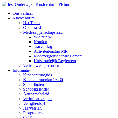
Ons verhaal
Kindcentrum
Het Team
Ouderraad
Medezeggenschapsraad
Wie zijn wij
Notulen
Jaarverslag
Activiteitenplan MR
Medezeggenschapsreglement
Huishoudelijk Reglement
Vertrouwenspersonen
Informatie
Kindcentrumgids
Kindcentrumplan 26-30
Schooltijden
Schoolkalender
Aannamebeleid
Verlof aanvragen
Veiligheidsplan
Jaarverslag
Pestprotocol
GGD