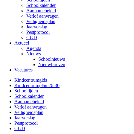
Schoolkalender
Aannamebeleid
Verlof aanvragen
Veiligheidsplan
Jaarverslag
Pestprotocol
GGD
Actueel
Agenda
Nieuws
Schoolnieuws
Nieuwbrieven
Vacatures
Kindcentrumgids
Kindcentrumplan 26-30
Schooltijden
Schoolkalender
Aannamebeleid
Verlof aanvragen
Veiligheidsplan
Jaarverslag
Pestprotocol
GGD