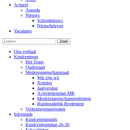
Actueel
Agenda
Nieuws
Schoolnieuws
Nieuwbrieven
Vacatures
Zoek
Ons verhaal
Kindcentrum
Het Team
Ouderraad
Medezeggenschapsraad
Wie zijn wij
Notulen
Jaarverslag
Activiteitenplan MR
Medezeggenschapsreglement
Huishoudelijk Reglement
Vertrouwenspersonen
Informatie
Kindcentrumgids
Kindcentrumplan 26-30
Schooltijden