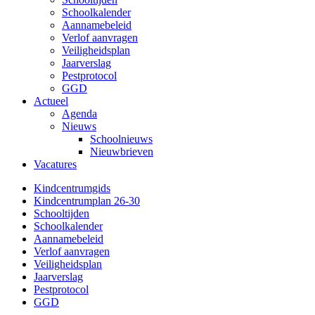
Schoolkalender
Aannamebeleid
Verlof aanvragen
Veiligheidsplan
Jaarverslag
Pestprotocol
GGD
Actueel
Agenda
Nieuws
Schoolnieuws
Nieuwbrieven
Vacatures
Kindcentrumgids
Kindcentrumplan 26-30
Schooltijden
Schoolkalender
Aannamebeleid
Verlof aanvragen
Veiligheidsplan
Jaarverslag
Pestprotocol
GGD