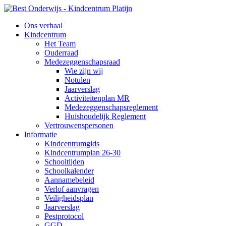
Ons verhaal
Kindcentrum
Het Team
Ouderraad
Medezeggenschapsraad
Wie zijn wij
Notulen
Jaarverslag
Activiteitenplan MR
Medezeggenschapsreglement
Huishoudelijk Reglement
Vertrouwenspersonen
Informatie
Kindcentrumgids
Kindcentrumplan 26-30
Schooltijden
Schoolkalender
Aannamebeleid
Verlof aanvragen
Veiligheidsplan
Jaarverslag
Pestprotocol
GGD