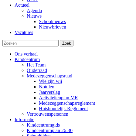
Actueel
Agenda
Nieuws
Schoolnieuws
Nieuwbrieven
Vacatures
Zoek
Ons verhaal
Kindcentrum
Het Team
Ouderraad
Medezeggenschapsraad
Wie zijn wij
Notulen
Jaarverslag
Activiteitenplan MR
Medezeggenschapsreglement
Huishoudelijk Reglement
Vertrouwenspersonen
Informatie
Kindcentrumgids
Kindcentrumplan 26-30
Schooltijden